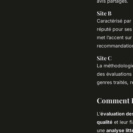
avis partagés.
Site B
Caractérisé par 
réputé pour ses 
met l’accent sur
recommandation
Site C
La méthodologie
des évaluations 
genres traités, r
Comment Év
L’
évaluation des
qualité
et leur f
une
analyse litt