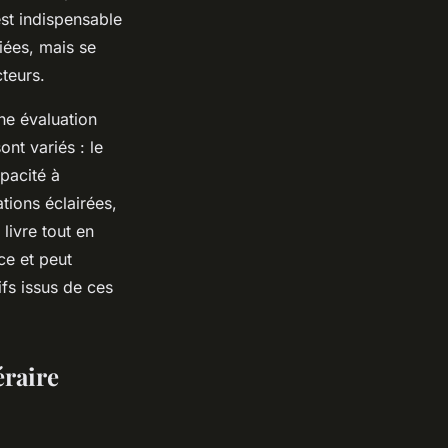
est indispensable
iées, mais se
teurs.
ne évaluation
nt variés : le
apacité à
ions éclairées,
livre tout en
ce et peut
ifs issus de ces
éraire