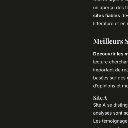
un aperçu des th
sites fiables
dev
littérature et en
Meilleurs S
Découvrir les me
lecture chercha
important de rec
basées sur des 
d’opinions et mo
Site A
Site A se distin
analyses sont so
Les témoignages