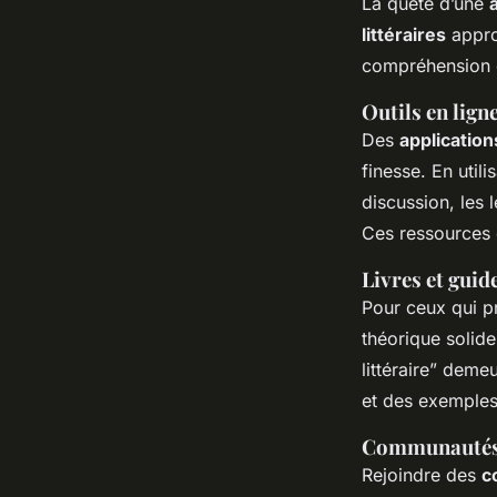
La quête d’une
littéraires
approp
compréhension 
Outils en ligne
Des
application
finesse. En util
discussion, les 
Ces ressources o
Livres et guide
Pour ceux qui pr
théorique solide
littéraire” deme
et des exemples
Communautés 
Rejoindre des
c