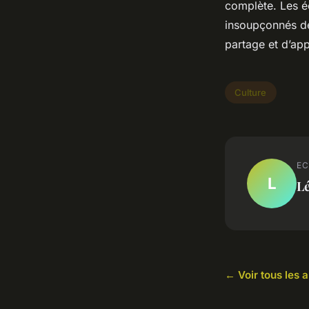
complète. Les é
insoupçonnés d
partage et d’ap
Culture
EC
L
L
← Voir tous les a