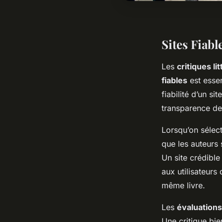
Sites Fiabl
Les
critiques li
fiables
est essen
fiabilité d’un si
transparence de
Lorsqu’on sélec
que les auteurs
Un site crédibl
aux utilisateur
même livre.
Les
évaluations 
Une critique bie