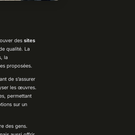
Trouver des
sites
de qualité. La
, la
ses proposées.
tant de s’assurer
yser les œuvres.
es, permettant
tions sur un
re des gens.
ais aussi offrir