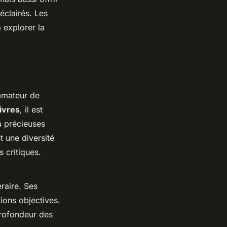
éclairés. Les
 explorer la
 amateur de
ivres
, il est
s
précieuses
 une diversité
s critiques.
raire. Ses
tions objectives.
profondeur des