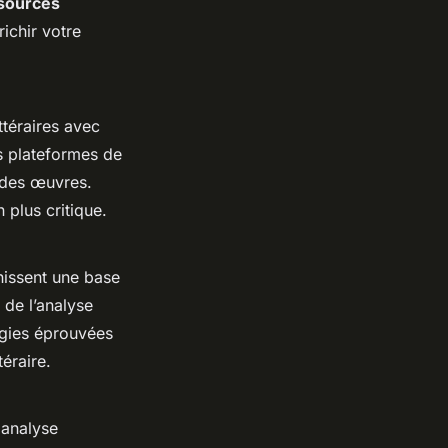
sources
ichir votre
ttéraires avec
es plateformes de
e des œuvres.
 plus critique.
issent une base
 de l’analyse
ogies éprouvées
éraire.
 analyse