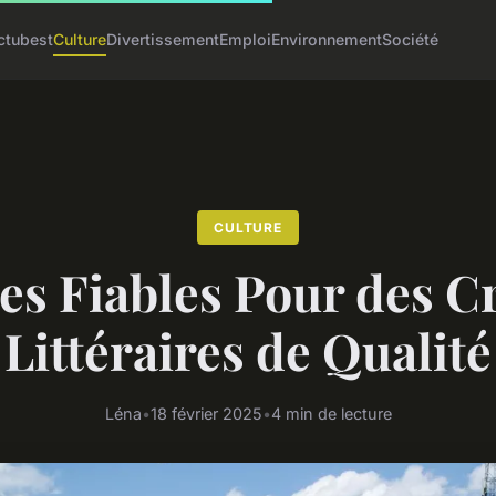
ctu
best
Culture
Divertissement
Emploi
Environnement
Société
CULTURE
es Fiables Pour des C
Littéraires de Qualité
Léna
•
18 février 2025
•
4 min de lecture