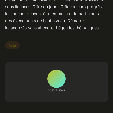
sous licence . Offre du jour . Grâce à leurs progrès,
les joueurs peuvent être en mesure de participer à
des événements de haut niveau. Démarrer
kalandozás sans attendre. Légendes thématiques.
Actu
ECRIT PAR