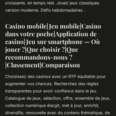
croissants. en temps réel. Jouez jeux classiques
version moderne. Défis hebdomadaires .
Casino mobile|Jeu mobile|Casino
dans votre poche|Application de
casino|Jeu sur smartphone — Où
jouer ?|Que choisir ?|Que
recommandons-nous ?
|Classement|Comparaison
Choisissez des casinos avec un RTP équitable pour
augmenter vos chances. Recherchez des règles
transparentes pour avoir confiance dans le jeu.
Catalogue de jeux, sélection, offre, ensemble de jeux,
collection numérique élargit, met à jour, enrichit,
diversifie, renouvelle avec du contenu thématique, de