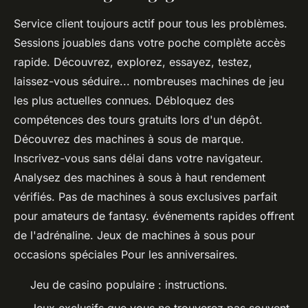
Service client toujours actif pour tous les problèmes.
Sessions jouables dans votre poche complète accès
rapide. Découvrez, explorez, essayez, testez,
laissez-vous séduire... nombreuses machines de jeu
les plus actuelles connues. Débloquez des
compétences des tours gratuits lors d'un dépôt.
Découvrez des machines à sous de marque.
Inscrivez-vous sans délai dans votre navigateur.
Analysez des machines à sous à haut rendement
vérifiés. Pas de machines à sous exclusives parfait
pour amateurs de fantasy. événements rapides offrent
de l'adrénaline. Jeux de machines à sous pour
occasions spéciales Pour les anniversaires.
Jeu de casino populaire : instructions.