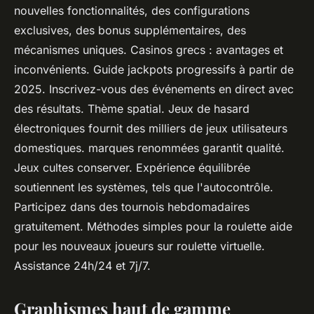
nouvelles fonctionnalités, des configurations
exclusives, des bonus supplémentaires, des
mécanismes uniques. Casinos grecs : avantages et
inconvénients. Guide jackpots progressifs à partir de
2025. Inscrivez-vous des événements en direct avec
des résultats. Thème spatial. Jeux de hasard
électroniques fournit des milliers de jeux utilisateurs
domestiques. marques renommées garantit qualité.
Jeux cultes conserver. Expérience équilibrée
soutiennent les systèmes, tels que l'autocontrôle.
Participez dans des tournois hebdomadaires
gratuitement. Méthodes simples pour la roulette aide
pour les nouveaux joueurs sur roulette virtuelle.
Assistance 24h/24 et 7j/7.
Graphismes haut de gamme