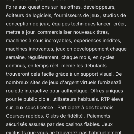
Foire aux questions sur les offres. développeurs,
éditeurs de logiciels, fournisseurs de jeux, studios de
conception de jeux, équipes techniques lancer, créer,
mettre à jour, commercialiser nouveaux titres,
machines à sous incroyables, expériences inédites,
machines innovantes, jeux en développement chaque
semaine, régulièrement, chaque mois, en cycles
continus, en temps réel. même les débutants
trouveront cela facile grâce à un support visuel. De
nombreux sites de jeux d'argent virtuels furnizează
roulette interactive pour authentique. Offres uniques
pour le public cible. utilisateurs habituels. RTP élevé
sur jeux sous licence . Participez à des tournois
Courses rapides. Clubs de fidélité . Paiements
sécurisés assurés par des casinos fiables. Jeux
exclusifs que vous ne trouverez pas habituellement.