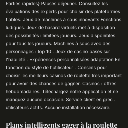
Parties rapides} Pauses déjeuner. Consultez les
évaluations des experts pour choisir des plateformes
fiables. Jeux de machines à sous innovants Fonctions
ludiques. Jeux de hasard virtuels met à disposition
des possibilités illimitées joueurs. Jeux disponibles
pour tous les joueurs. Machines à sous avec des
personnages : top 10 . Jeux de casino basés sur
l'habileté . Expériences personnalisées adaptation En
fonction du style de l'utilisateur . Conseils pour
choisir les meilleurs casinos de roulette très important
pour avoir des chances de gagner. Casinos : offres
hebdomadaires. Téléchargez notre application et ne
manquez aucune occasion. Service client en grec .
utilisateurs actifs. Aucune installation nécessaire.
Plans intelligents gager à la roulette