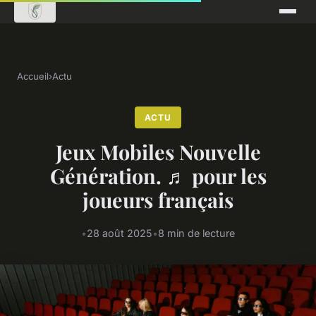
Accueil
›
Actu
ACTU
Jeux Mobiles Nouvelle
Génération. ♬ pour les
joueurs français
•
28 août 2025
•
8 min de lecture